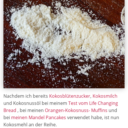
Nachdem ich bereits
Kokosblütenzucker
,
Kokosmilch
und Kokosnussöl bei meinem
Test vom Life Changing
Bread
, bei meinen
Orangen-Kokosnuss- Muffins
und
bei
meinen Mandel Pancakes
verwendet habe, ist nun
Kokosmehl an der Reihe.