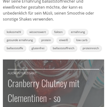
Wer seine Ernährung ballaststoffreicher und
eiweißreicher gestalten möchte, der kann es
unbedenklich für sein Müsli, seinen Smoothie oder
sonstige Shakes verwenden.
kokosmehl
wissenswert
fakten
ernährung
gesunde ernährung
protein
eiweiß
low carb
ballaststoffe
glutenfrei
ballaststoffreich
proteinreich
AUCH INTERESSANT:
Cranberry Chutney mit
Clementinen - so