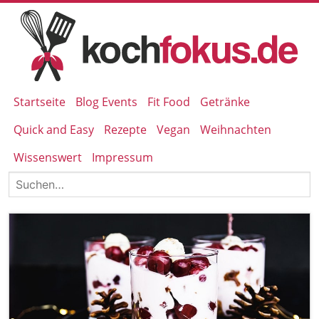
Startseite
Blog Events
Fit Food
Getränke
Quick and Easy
Rezepte
Vegan
Weihnachten
Wissenswert
Impressum