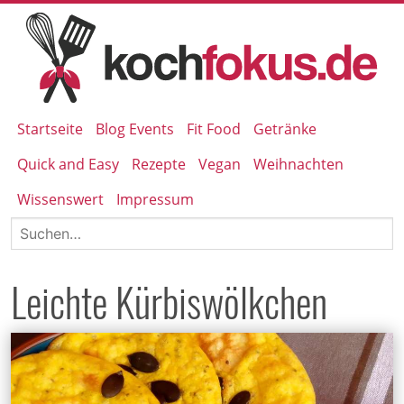
Startseite
Blog Events
Fit Food
Getränke
Quick and Easy
Rezepte
Vegan
Weihnachten
Wissenswert
Impressum
Leichte Kürbiswölkchen