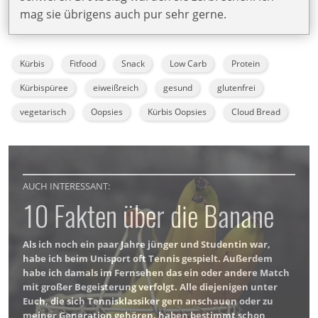
mag sie übrigens auch pur sehr gerne.
Kürbis
Fitfood
Snack
Low Carb
Protein
Kürbispüree
eiweißreich
gesund
glutenfrei
vegetarisch
Oopsies
Kürbis Oopsies
Cloud Bread
AUCH INTERESSANT:
10 Fakten über die Banane
Als ich noch ein paar Jahre jünger und Studentin war,
habe ich beim Unisport oft Tennis gespielt. Außerdem
habe ich damals im Fernsehen das ein oder andere Match
mit großer Begeisterung verfolgt. Alle diejenigen unter
Euch, die sich Tennisklassiker gern anschauen oder zu
meiner Generation gehören, haben bestimmt schon