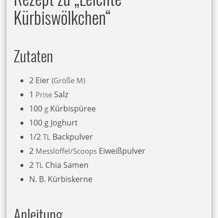
Kürbiswölkchen“
Zutaten
2
Eier
Größe M
1
Salz
Prise
100
Kürbispüree
g
100 g
Joghurt
1/2
Backpulver
TL
2
Eiweißpulver
Messlöffel/Scoops
2
Chia Samen
TL
N. B.
Kürbiskerne
Anleitung