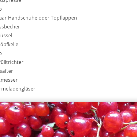
b
aar Handschuhe oder Topflappen
ssbecher
üssel
öpfkelle
b
fülltrichter
safter
tmesser
rmeladengläser