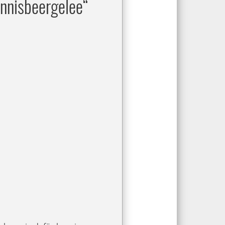
annisbeergelee“