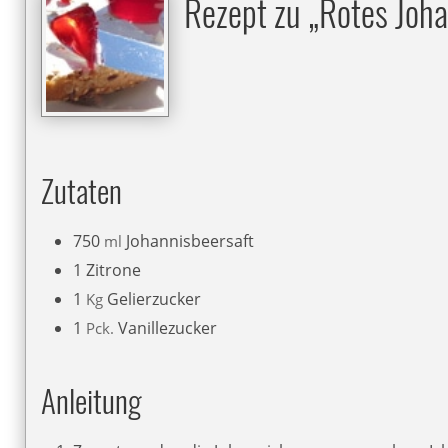
Rezept zu „Rotes Joh
Zutaten
750
Johannisbeersaft
ml
1
Zitrone
1
Gelierzucker
Kg
1
Vanillezucker
Pck.
Anleitung