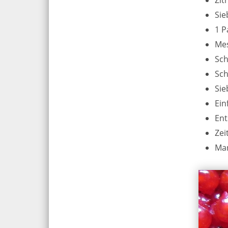
Sie
1 P
Me
Sch
Sch
Sie
Ein
Ent
Zei
Ma