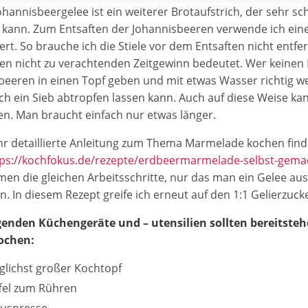
ohannisbeergelee ist ein weiterer Brotaufstrich, der sehr sc
kann. Zum Entsaften der Johannisbeeren verwende ich eine
tert. So brauche ich die Stiele vor dem Entsaften nicht entf
en nicht zu verachtenden Zeitgewinn bedeutet. Wer keinen En
beeren in einen Topf geben und mit etwas Wasser richtig w
ch ein Sieb abtropfen lassen kann. Auch auf diese Weise ka
n. Man braucht einfach nur etwas länger.
hr detaillierte Anleitung zum Thema Marmelade kochen fin
tps://kochfokus.de/rezepte/erdbeermarmelade-selbst-gema
n die gleichen Arbeitsschritte, nur das man ein Gelee aus
n. In diesem Rezept greife ich erneut auf den 1:1 Gelierzuck
genden Küchengeräte und – utensilien sollten bereitste
ochen:
lichst großer Kochtopf
fel zum Rühren
ruspresse