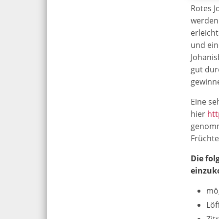
Rotes J
werden 
erleich
und ein
Johanis
gut dur
gewinne
Eine se
hier
ht
genomme
Früchte
Die fol
einzuk
mög
Löf
Zit