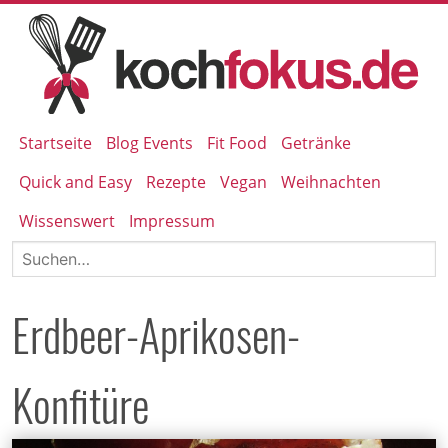
Startseite
Blog Events
Fit Food
Getränke
Quick and Easy
Rezepte
Vegan
Weihnachten
Wissenswert
Impressum
Erdbeer-Aprikosen-
Konfitüre