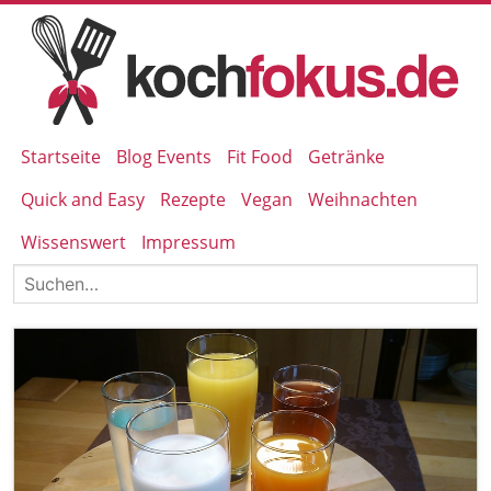
Startseite
Blog Events
Fit Food
Getränke
Quick and Easy
Rezepte
Vegan
Weihnachten
Wissenswert
Impressum