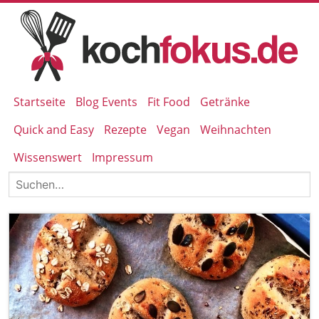
Startseite
Blog Events
Fit Food
Getränke
Quick and Easy
Rezepte
Vegan
Weihnachten
Wissenswert
Impressum