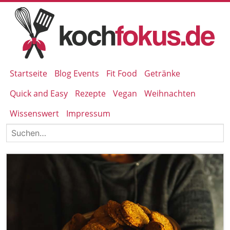
Startseite
Blog Events
Fit Food
Getränke
Quick and Easy
Rezepte
Vegan
Weihnachten
Wissenswert
Impressum