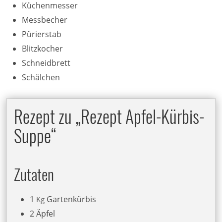
Küchenmesser
Messbecher
Pürierstab
Blitzkocher
Schneidbrett
Schälchen
Rezept zu „Rezept Apfel-Kürbis-
Suppe“
Zutaten
1
Gartenkürbis
Kg
2
Äpfel