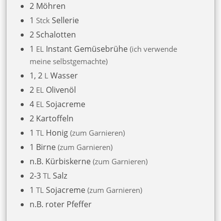
2
Möhren
1
Sellerie
Stck
2
Schalotten
1
Instant Gemüsebrühe
EL
ich verwende
meine selbstgemachte
1, 2
Wasser
L
2
Olivenöl
EL
4
Sojacreme
EL
2
Kartoffeln
1
Honig
TL
zum Garnieren
1
Birne
zum Garnieren
n.B.
Kürbiskerne
zum Garnieren
2-3
Salz
TL
1
Sojacreme
TL
zum Garnieren
n.B.
roter Pfeffer