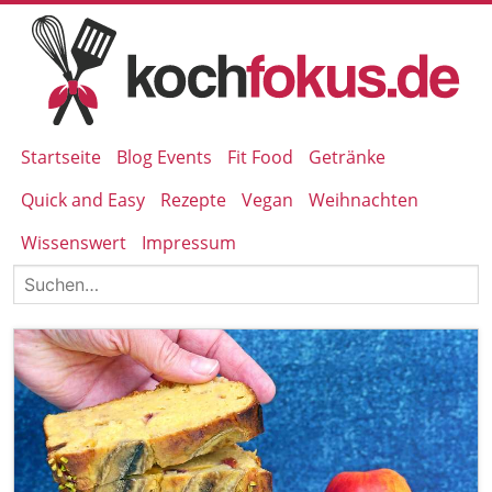
Startseite
Blog Events
Fit Food
Getränke
Quick and Easy
Rezepte
Vegan
Weihnachten
Wissenswert
Impressum