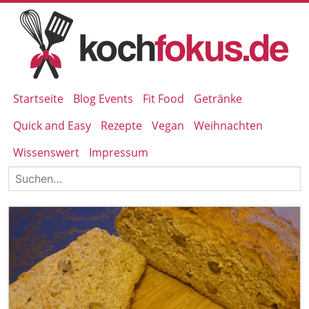
Startseite
Blog Events
Fit Food
Getränke
Quick and Easy
Rezepte
Vegan
Weihnachten
Wissenswert
Impressum