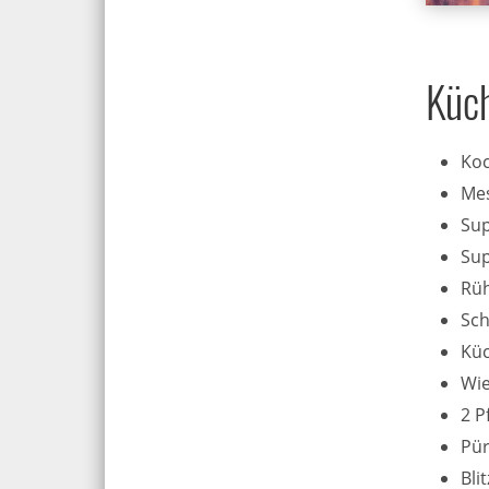
Küch
Koc
Me
Sup
Sup
Rüh
Sch
Kü
Wi
2 P
Pür
Bli