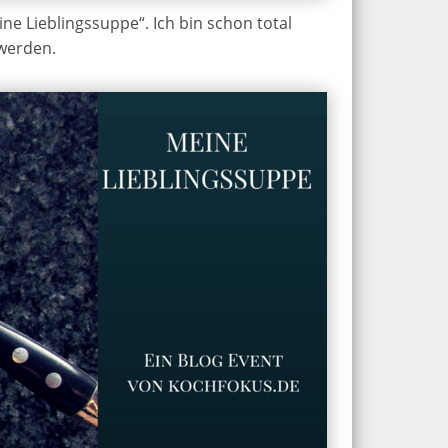
ine Lieblingssuppe“. Ich bin schon total
 werden.