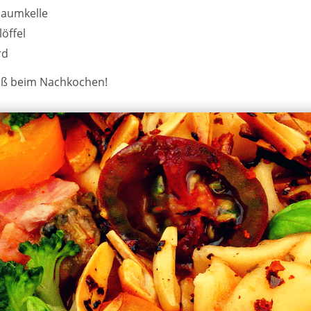
aumkelle
löffel
rd
aß beim Nachkochen!