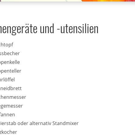
engeräte und -utensilien
htopf
ssbecher
penkelle
penteller
rlöffel
neidbrett
chenmesser
egemesser
fannen
ierstab oder alternativ Standmixer
tzkocher