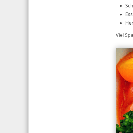
Sch
Ess
He
Viel Sp