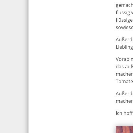
gemacht
flüssig
flüssig
sowieso
Außerde
Lieblin
Vorab m
das auf
machen 
Tomaten
Außerde
machen
Ich hof