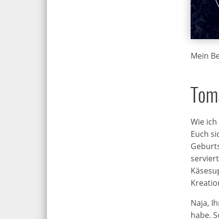
Mein Be
Toma
Wie ich
Euch si
Geburts
servier
Käsesup
Kreatio
Naja, I
habe. S