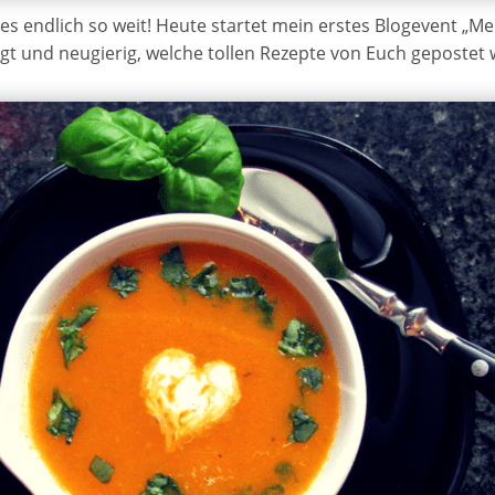
 es endlich so weit! Heute startet mein erstes Blogevent „Me
gt und neugierig, welche tollen Rezepte von Euch gepostet