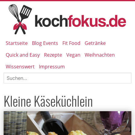
Startseite
Blog Events
Fit Food
Getränke
Quick and Easy
Rezepte
Vegan
Weihnachten
Wissenswert
Impressum
Kleine Käseküchlein